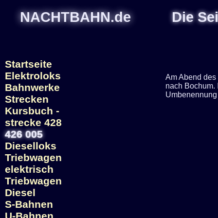
NACHTBAHN.de
Die Se
Startseite
Elektroloks
Am Abend des 2
Bahnwerke
nach Bochum. I
Umbenennung i
Strecken
Kursbuch -
strecke 428
426 005
Dieselloks
Triebwagen
elektrisch
Triebwagen
Diesel
S-Bahnen
U-Bahnen